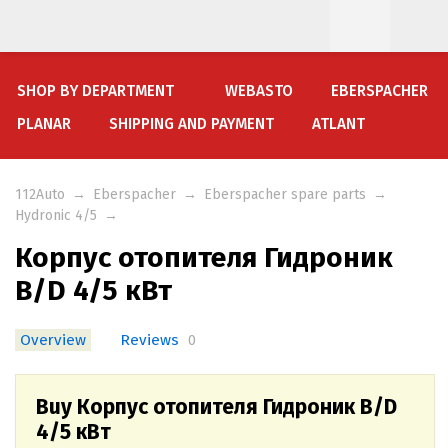
SHOP BY DEPARTMENT
WEBASTO
EBERSPACHER
PLANAR
SHIPPING AND PAYMENT
ATLANT
112Auto
→
Eberspacher
→
Eberspacher spare parts
→
Hydronic 4/5
→
Корпус отопителя Гидроник
B/D 4/5 кВт
Overview
Reviews
0
Buy Корпус отопителя Гидроник B/D
4/5 кВт