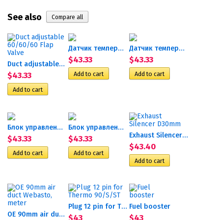
See also
Датчик температуры Гидроник...
Датчик температуры...
$43.33
$43.33
Duct adjustable 60/60/60...
$43.33
Блок управления 12 В (4ДМ2)
Блок управления 24 В (4ДМ2)
Exhaust Silencer D30mm
$43.33
$43.33
$43.40
Plug 12 pin for Thermo 90/S/ST
Fuel booster
OE 90mm air duct Webasto,...
$43
$43