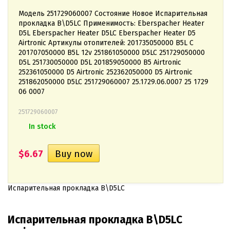
Модель 251729060007 Состояние Новое Испарительная
прокладка B\D5LС Применимость: Eberspacher Heater
D5L Eberspacher Heater D5LC Eberspacher Heater D5
Airtronic Артикулы отопителей: 201735050000 B5L C
201707050000 B5L 12v 251861050000 D5LC 251729050000
D5L 251730050000 D5L 201859050000 B5 Airtronic
252361050000 D5 Airtronic 252362050000 D5 Airtronic
251862050000 D5LC 251729060007 25.1729.06.0007 25 1729
06 0007
251729060007
In stock
$6.67
Испарительная прокладка B\D5LС
Испарительная прокладка B\D5LС