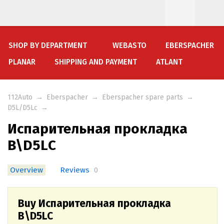
SHOP BY DEPARTMENT
WEBASTO
EBERSPACHER
PLANAR
SHIPPING AND PAYMENT
ATLANT
112Auto
→
Eberspacher
→
Eberspacher spare parts
→
D5L/D5Lc
→
Испарительная прокладка
B\D5LС
Overview
Reviews
0
Buy Испарительная прокладка
B\D5LС