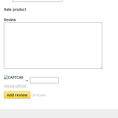
Rate product
Review
→
Refresh CAPTCHA
Ctrl+Enter