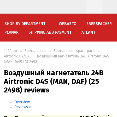
SHOP BY DEPARTMENT
WEBASTO
EBERSPACHER
PLANAR
SHIPPING AND PAYMENT
ATLANT
112Auto
→
Eberspacher
→
Eberspacher spare parts
→
Airtronic D2/D4
→
Воздушный нагнетатель 24В Airtronic D4S
(MAN, DAF) (25 2498)
→
Воздушный нагнетатель 24В
Airtronic D4S (MAN, DAF) (25
2498) reviews
Overview
Reviews
0