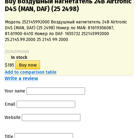
Buy Воздушный нагнетатель 24В Airtronic
D4S (MAN, DAF) (25 2498)
Модель 252145992000 Воздушный нагнетатель 24В Airtronic
D4S (MAN, DAF) (25 2498) Номер по MAN: 81619306087,
81.61900-6410 Номер по DAF: 1655732 252145992000
25.2145.99.2000 25 2145 99 2000
252145992000
In stock
$185
Add to comparison table
Write a review
Your name
Email
Website
Title