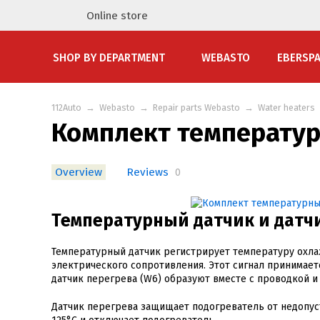
Online store
SHOP BY DEPARTMENT
WEBASTO
EBERSP
112Auto
→
Webasto
→
Repair parts Webasto
→
Water heaters
Комплект температур
Overview
Reviews
0
Температурный датчик и датчи
Температурный датчик регистрирует температуру охл
электрического сопротивления. Этот сигнал принимает
датчик перегрева (W6) образуют вместе с проводкой и
Датчик перегрева защищает подогреватель от недопус