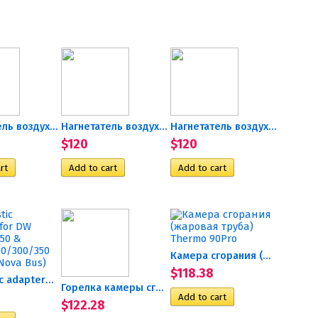
Нагнетатель воздуха 24В (...
Нагнетатель воздуха 24В...
Нагнетатель воздуха 24В М-5...
$120
$120
Камера сгорания (жаровая...
$118.38
Diagnostic adapters for DW...
Горелка камеры сгорания D3WZ
$122.28