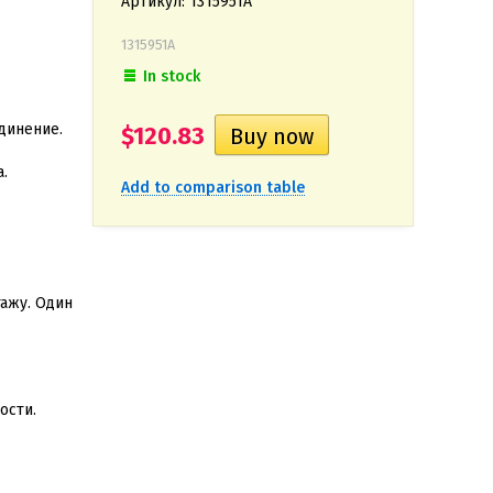
Артикул: 1315951A
1315951A
In stock
динение.
$120.83
.
Add to comparison table
ажу. Один
ости.