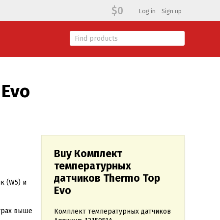
$0
Log in
Sign up
 Evo
Buy Комплект
температурных
датчиков Thermo Top
к (W5) и
Evo
урах выше
Комплект температурных датчиков